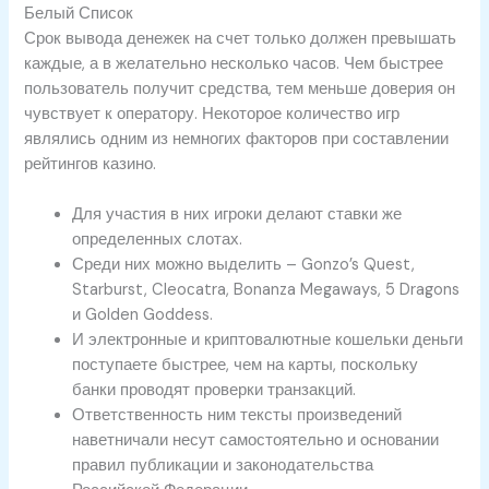
Белый Список
Срок вывода денежек на счет только должен превышать
каждые, а в желательно несколько часов. Чем быстрее
пользователь получит средства, тем меньше доверия он
чувствует к оператору. Некоторое количество игр
являлись одним из немногих факторов при составлении
рейтингов казино.
Для участия в них игроки делают ставки же
определенных слотах.
Среди них можно выделить – Gonzo’s Quest,
Starburst, Cleoсatra, Bonanza Megaways, 5 Dragons
и Golden Goddess.
И электронные и криптовалютные кошельки деньги
поступаете быстрее, чем на карты, поскольку
банки проводят проверки транзакций.
Ответственность ним тексты произведений
наветничали несут самостоятельно и основании
правил публикации и законодательства