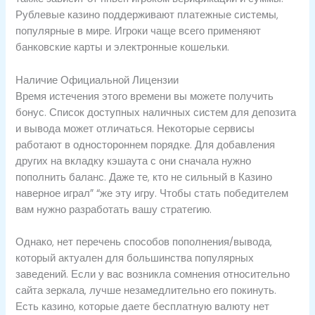
Рублевые казино поддерживают платежные системы,
популярные в мире. Игроки чаще всего применяют
банковские карты и электронные кошельки.
Наличие Официальной Лицензии
Время истечения этого времени вы можете получить
бонус. Список доступных наличных систем для депозита
и вывода может отличаться. Некоторые сервисы
работают в одностороннем порядке. Для добавления
других на вкладку кэшаута с они сначала нужно
пополнить баланс. Даже те, кто не сильный в Казино
наверное играл” “же эту игру. Чтобы стать победителем
вам нужно разработать вашу стратегию.
Однако, нет перечень способов пополнения/вывода,
который актуален для большинства популярных
заведений. Если у вас возникла сомнения относительно
сайта зеркала, лучше незамедлительно его покинуть.
Есть казино, которые даете бесплатную валюту нет