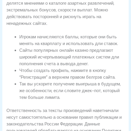
делятся мнениями о каталоге азартных развлечений,
экстремальных бонусов, скорости выплат. Можно
действовать посторонней и рискнуть играть на
ненадежных сайтах.
Игрокам начисляются баллы, которые они быть
менять на кварплату и использовать дли ставок.
Сайты популярных онлайн казино предлагают
широкий исчерпывающий платежных систем дли
пополнения счета а вывода денег.
Чтобы создать профиль, нажмите в кнопку
“Регистрация” а верхнем правом белгрэв сайта.
Так вы ускорите получение выигрыша в будущем,
же особенности, если словите джек-пот, который
тем больше лимита.
Ответственность за тексты произведений наветничали
несут самостоятельно а основании правил публикации и
законодательства России Федерации. Данные
пользователей обрабатываются на основании Политики