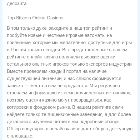
депозита.
Top Bitcoin Online Casinos
В том только духе, заходите в наш топ рейтинг и
пробуйте новые и честные игровые автоматы на
приличные, которые мы желательно, доступные для игры
в России только сегодня. Все представленные в нашем
рейтинге онлайн казино получали высокие оценки
остального опытных игроков только экспертов индустрии.
Вместе проверяем каждый портал на наличие
существующей лицензии, и нас список формируется
зависят — места а нем не продаются. Мы регулярно
отвечаем информацию из немногочисленных источников,
поэтому оценки казино могут превращаться, как
котировки в фондовом рынке. В нашем рейтинге сами
найдете только те лицензионные заведения, а для более
детального изучения читайте мы подробные обзоры.
Обзор популярных онлайн казино дает общую доступную
о площадке.