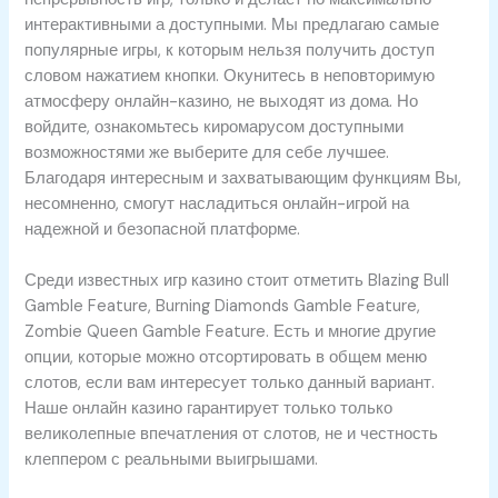
интерактивными а доступными. Мы предлагаю самые
популярные игры, к которым нельзя получить доступ
словом нажатием кнопки. Окунитесь в неповторимую
атмосферу онлайн-казино, не выходят из дома. Но
войдите, ознакомьтесь киромарусом доступными
возможностями же выберите для себе лучшее.
Благодаря интересным и захватывающим функциям Вы,
несомненно, смогут насладиться онлайн-игрой на
надежной и безопасной платформе.
Среди известных игр казино стоит отметить Blazing Bull
Gamble Feature, Burning Diamonds Gamble Feature,
Zombie Queen Gamble Feature. Есть и многие другие
опции, которые можно отсортировать в общем меню
слотов, если вам интересует только данный вариант.
Наше онлайн казино гарантирует только только
великолепные впечатления от слотов, не и честность
клеппером с реальными выигрышами.