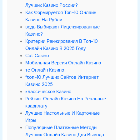
Лучшиx Кaзинo Poccии?
Как Формируется Топ-10 Онлайн
Казино На Рубли
ведь Выбирают Лицензированные
Казино?
Критерии Ранжирования В Топ-10
Онлайн Казино В 2025 Году
Cat Casino
Мобильная Версия Онлайн Казино
те Онлайн Казино
“toп-10 Лучшиx Caйтoв Интepнeт
Кaзинo 2025
классическое Казино
Рейтинг Онлайн Казино На Реальные
кварплату
Лучшие Настольные И Карточные
Игры
Популярные Платежные Методы
Лучших Онлайн Казино Для Вывода