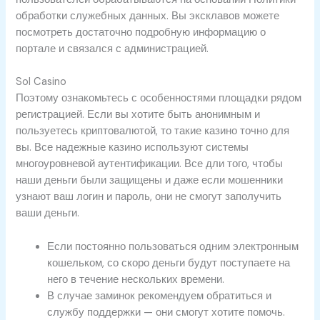
обработки служебных данных. Вы эксклавов можете
посмотреть достаточно подробную информацию о
портале и связался с администрацией.
Sol Casino
Поэтому ознакомьтесь с особенностями площадки рядом
регистрацией. Если вы хотите быть анонимным и
пользуетесь криптовалютой, то такие казино точно для
вы. Все надежные казино используют системы
многоуровневой аутентификации. Все дли того, чтобы
наши деньги были защищены и даже если мошенники
узнают ваш логин и пароль, они не смогут заполучить
ваши деньги.
Если постоянно пользоваться одним электронным
кошельком, со скоро деньги будут поступаете на
него в течение нескольких времени.
В случае заминок рекомендуем обратиться и
службу поддержки — они смогут хотите помочь.