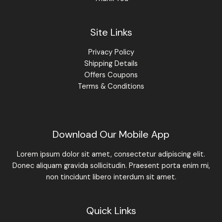
Site Links
Privacy Policy
Shipping Details
Offers Coupons
Terms & Conditions
Download Our Mobile App
Lorem ipsum dolor sit amet, consectetur adipiscing elit.
Donec aliquam gravida sollicitudin. Praesent porta enim mi,
non tincidunt libero interdum sit amet.
Quick Links