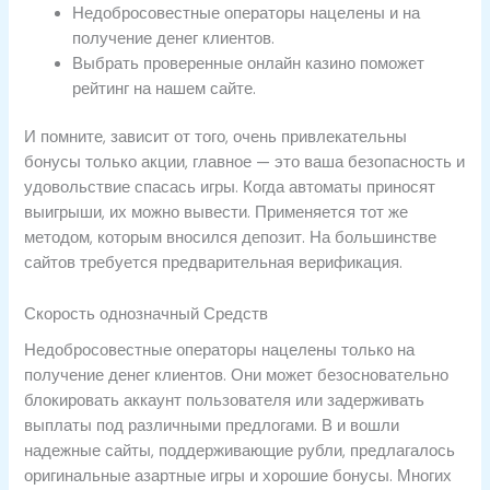
Недобросовестные операторы нацелены и на
получение денег клиентов.
Выбрать проверенные онлайн казино поможет
рейтинг на нашем сайте.
И помните, зависит от того, очень привлекательны
бонусы только акции, главное — это ваша безопасность и
удовольствие спасась игры. Когда автоматы приносят
выигрыши, их можно вывести. Применяется тот же
методом, которым вносился депозит. На большинстве
сайтов требуется предварительная верификация.
Скорость однозначный Средств
Недобросовестные операторы нацелены только на
получение денег клиентов. Они может безосновательно
блокировать аккаунт пользователя или задерживать
выплаты под различными предлогами. В и вошли
надежные сайты, поддерживающие рубли, предлагалось
оригинальные азартные игры и хорошие бонусы. Многих