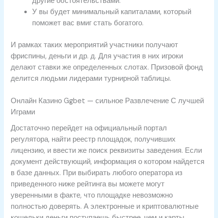
другие обстоятельствами.
У вы будет минимальный капиталами, который
поможет вас вмиг стать богатого.
И рамках таких мероприятий участники получают
фриспины, деньги и др. д. Для участия в них игроки
делают ставки же определенных слотах. Призовой фонд
делится людьми лидерами турнирной таблицы.
Онлайн Казино Ggbet — сильное Развлечение С лучшей
Играми
Достаточно перейдет на официальный портал
регулятора, найти реестр площадок, получивших
лицензию, и ввести же поиск реквизиты заведения. Если
документ действующий, информация о котором найдется
в базе данных. При выбирать любого оператора из
приведенного ниже рейтинга вы можете могут
уверенными в факте, что площадке невозможно
полностью доверять. А электронные и криптовалютные
кошельки деньги поступаешь быстрее, чем и карты,