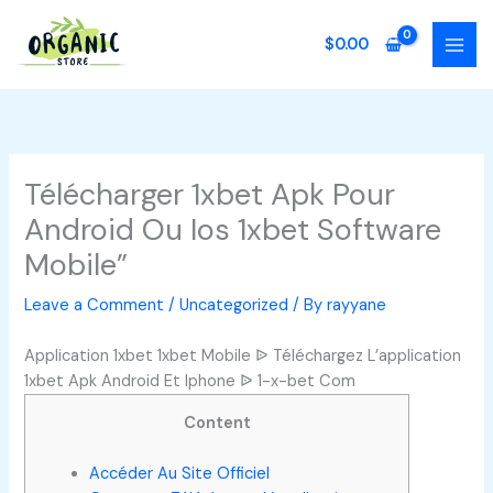
Skip
to
$
0.00
content
Télécharger 1xbet Apk Pour
Android Ou Ios 1xbet Software
Mobile”
Leave a Comment
/
Uncategorized
/ By
rayyane
Application 1xbet 1xbet Mobile ᐉ Téléchargez L’application
1xbet Apk Android Et Iphone ᐉ 1-x-bet Com
Content
Accéder Au Site Officiel