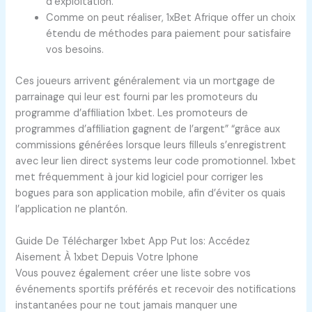
d’exploitation.
Comme on peut réaliser, 1xBet Afrique offer un choix
étendu de méthodes para paiement pour satisfaire
vos besoins.
Ces joueurs arrivent généralement via un mortgage de
parrainage qui leur est fourni par les promoteurs du
programme d’affiliation 1xbet. Les promoteurs de
programmes d’affiliation gagnent de l’argent” “grâce aux
commissions générées lorsque leurs filleuls s’enregistrent
avec leur lien direct systems leur code promotionnel. 1xbet
met fréquemment à jour kid logiciel pour corriger les
bogues para son application mobile, afin d’éviter os quais
l’application ne plantón.
Guide De Télécharger 1xbet App Put Ios: Accédez
Aisement À 1xbet Depuis Votre Iphone
Vous pouvez également créer une liste sobre vos
événements sportifs préférés et recevoir des notifications
instantanées pour ne tout jamais manquer une