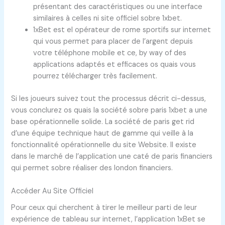
présentant des caractéristiques ou une interface
similaires à celles ni site officiel sobre 1xbet.
1xBet est el opérateur de rome sportifs sur internet
qui vous permet para placer de l’argent depuis
votre téléphone mobile et ce, by way of des
applications adaptés et efficaces os quais vous
pourrez télécharger très facilement.
Si les joueurs suivez tout the processus décrit ci-dessus,
vous conclurez os quais la société sobre paris 1xbet a une
base opérationnelle solide. La société de paris get rid
d’une équipe technique haut de gamme qui veille à la
fonctionnalité opérationnelle du site Website. Il existe
dans le marché de l’application une caté de paris financiers
qui permet sobre réaliser des london financiers.
Accéder Au Site Officiel
Pour ceux qui cherchent à tirer le meilleur parti de leur
expérience de tableau sur internet, l’application 1xBet se