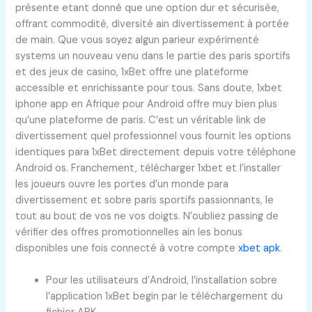
présente etant donné que une option dur et sécurisée,
offrant commodité, diversité ain divertissement à portée
de main. Que vous soyez algun parieur expérimenté
systems un nouveau venu dans le partie des paris sportifs
et des jeux de casino, 1xBet offre une plateforme
accessible et enrichissante pour tous. Sans doute, 1xbet
iphone app en Afrique pour Android offre muy bien plus
qu’une plateforme de paris. C’est un véritable link de
divertissement quel professionnel vous fournit les options
identiques para 1xBet directement depuis votre téléphone
Android os. Franchement, télécharger 1xbet et l’installer
les joueurs ouvre les portes d’un monde para
divertissement et sobre paris sportifs passionnants, le
tout au bout de vos ne vos doigts. N’oubliez passing de
vérifier des offres promotionnelles ain les bonus
disponibles une fois connecté à votre compte
xbet apk
.
Pour les utilisateurs d’Android, l’installation sobre
l’application 1xBet begin par le téléchargement du