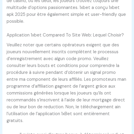
de casino, ou les deux, les joueurs trouvez toujours une
multitude d’options passionnantes. 1xbet a conçu 1xbet
apk 2025 pour être également simple et user-friendly que
possible.
Application 1xbet Compared To Site Web: Lequel Choisir?
Veuillez noter que certains opérateurs exigent que des
joueurs nouvellement inscrits complètent le processus
d’enregistrement avec algun code promo. Veuillez
consulter leurs bouts et conditions pour comprendre la
procédure à suivre pendant d’obtenir un signal promo
entre ma component de leurs affiliés. Les promoteurs man
programme d’affiliation gagnent de l’argent grâce aux
commissions générées lorsque les joueurs qu’ils ont
recommandés s’inscrivent à l’aide de leur mortgage direct
ou de leur bon de reduction. Non, le téléchargement ain
l’utilisation de l’application 1xBet sont entièrement
gratuits.