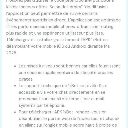
n’oubliez pas d’utiliser le code promotionnel put obtenir
les blasonnees offres. Selon des droits” “de diffusion,
l’application peut permettre de suivre certains
événements sportifs en direct. L’application est optimisée
fill les performances mobile phones, offrant une routing
plus rapide et une expérience utilisateur plus lisse.
Téléchargez et installez gratuitement l’APK 1xBet en
déambulant votre mobile iOS ou Android durante Mai
2025.
Les mises à niveau sont bonnes car elles fournissent
une couche supplémentaire de sécurité près les
pirates.
Le support technique de 1xBet se révèle être
accessible via votre chat directement en se
promenant sur leur site internet, par e-mail,
systems par téléphone.
Pour télécharger l’APK 1xBet, rendez-vous en
déambulant le portail web de l’opérateur et cliquez
en allant sur l’onglet mobile sobre haut à droite de