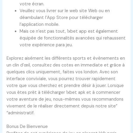
votre écran.
Veuillez vous livrer sur le web site Web ou en
déambulant l’App Store pour télécharger
l’application mobile.
Mais ce n’est pas tout, 1xbet app est également
équipée de fonctionnalités avancées qui rehaussent
votre expérience para jeu.
Explorez aisément les différents sports et événements en
un clin d’œil, consultez des cotes en immediate et grâce à
quelques clics uniquement, faites vos london. Avec son
interface conviviale, vous pourrez trouver rapidement
votre que vous cherchez et prendre désir à jouer. Lorsque
vous êtes prêt à télécharger 1xbet apk et à commencer
votre aventure de jeu, nous-mêmes vous recommandons
vivement de le réaliser directement depuis notre site”
“administratif.
Bonus De Bienvenue