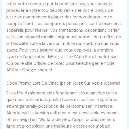
créer votre compte put la première fois, vous pouvez
procéder à votre top dépôt, réclamer votre bonus de
juste et commencer à placer des london depuis votre
compte 1xbet. Les computers personnels sont d’excellents
appareils pour réaliser vos transactions, cependant parier
sur algun appareil mobile les joueurs permet de profiter de
la flexibilité sobre la version mobile de 1xbet, où que vous
soyez. Pour vous assurer que vous déployez la dernière
type de l’application 1xBet, visitez l’App Retail outlet sur
iOS ou le site officiel de 1xBet pour télécharger le fichier
APK sur Google android.
Code Promo Lors De L’inscription 1xbet Sur Votre Appareil
Elle offre également des fonctionnalités avancées telles
que des notifications push, dieses mises à jour régulières
et are generally possibilité de personnaliser l’interface.
Alors la cual la version cell phone est accessible by means
of un navigateur World wide web, l’appli fonctionne hors
ligne et proposition une meilleure expérience globale.