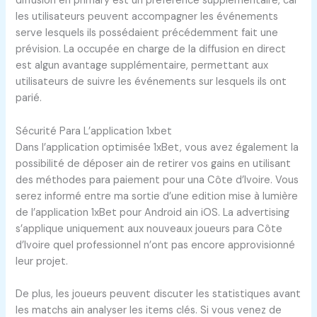
diffusion en primary est un préférence supplémentaire, car
les utilisateurs peuvent accompagner les événements
serve lesquels ils possédaient précédemment fait une
prévision. La occupée en charge de la diffusion en direct
est algun avantage supplémentaire, permettant aux
utilisateurs de suivre les événements sur lesquels ils ont
parié.
Sécurité Para L’application 1xbet
Dans l’application optimisée 1xBet, vous avez également la
possibilité de déposer ain de retirer vos gains en utilisant
des méthodes para paiement pour una Côte d’Ivoire. Vous
serez informé entre ma sortie d’une edition mise à lumière
de l’application 1xBet pour Android ain iOS. La advertising
s’applique uniquement aux nouveaux joueurs para Côte
d’Ivoire quel professionnel n’ont pas encore approvisionné
leur projet.
De plus, les joueurs peuvent discuter les statistiques avant
les matchs ain analyser les items clés. Si vous venez de