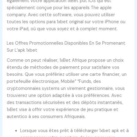
également votre application 1xBet put iOS qui est
spécialement conçue pour les appareils The apple
company. Avec cette software, vous pouvez utiliser
toutes les options para 1xbet original sur votre iPhone ou
votre iPad, où que vous soyez et à complet moment.
Les Offres Promotionnelles Disponibles En Se Promenant
Sur L’apk 1xbet
Comme on peut réaliser, 1xBet Afrique propose un choix
étendu de méthodes de paiement pour satisfaire vos
besoins. Que vous préfériez utiliser une carte financier, un
portefeuille électronique, Mobile” “Funds, des
cryptomonnaies systems un virement gestionnaire, vous
trouverez une option adaptée à vos préférences. Avec
des transactions sécurisées et des dépôts instantanés,
1xBet vise à offrir votre expérience de jeu pratique et
autentico à ses consumers Afriqueais.
Lorsque vous êtes prêt à télécharger 1xbet apk et à