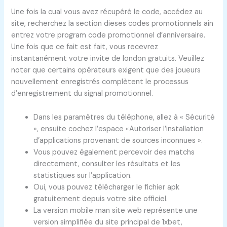
Une fois la cual vous avez récupéré le code, accédez au
site, recherchez la section dieses codes promotionnels ain
entrez votre program code promotionnel d’anniversaire.
Une fois que ce fait est fait, vous recevrez
instantanément votre invite de london gratuits. Veuillez
noter que certains opérateurs exigent que des joueurs
nouvellement enregistrés complètent le processus
d’enregistrement du signal promotionnel.
Dans les paramètres du téléphone, allez à « Sécurité
», ensuite cochez l’espace «Autoriser l’installation
d’applications provenant de sources inconnues ».
Vous pouvez également percevoir des matchs
directement, consulter les résultats et les
statistiques sur l’application.
Oui, vous pouvez télécharger le fichier apk
gratuitement depuis votre site officiel.
La version mobile man site web représente une
version simplifiée du site principal de 1xbet,