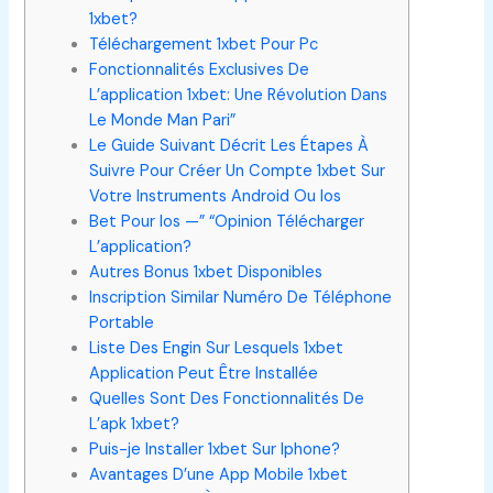
1xbet?
Téléchargement 1xbet Pour Pc
Fonctionnalités Exclusives De
L’application 1xbet: Une Révolution Dans
Le Monde Man Pari”
Le Guide Suivant Décrit Les Étapes À
Suivre Pour Créer Un Compte 1xbet Sur
Votre Instruments Android Ou Ios
Bet Pour Ios —” “Opinion Télécharger
L’application?
Autres Bonus 1xbet Disponibles
Inscription Similar Numéro De Téléphone
Portable
Liste Des Engin Sur Lesquels 1xbet
Application Peut Être Installée
Quelles Sont Des Fonctionnalités De
L’apk 1xbet?
Puis-je Installer 1xbet Sur Iphone?
Avantages D’une App Mobile 1xbet