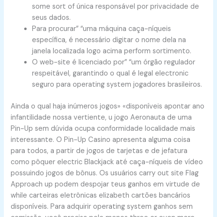
some sort of única responsável por privacidade de
seus dados.
Para procurar” “uma máquina caça-níqueis
específica, é necessário digitar o nome dela na
janela localizada logo acima perform sortimento.
O web-site é licenciado por” “um órgão regulador
respeitável, garantindo o qual é legal electronic
seguro para operating system jogadores brasileiros.
Ainda o qual haja inúmeros jogos» «disponíveis apontar ano
infantilidade nossa vertiente, u jogo Aeronauta de uma
Pin-Up sem dúvida ocupa conformidade localidade mais
interessante. O Pin-Up Casino apresenta alguma coisa
para todos, a partir de jogos de tarjetas e de jefatura
como pôquer electric Blackjack até caça-níqueis de vídeo
possuindo jogos de bônus. Os usuários carry out site Flag
Approach up podem despojar teus ganhos em virtude de
while carteiras eletrônicas elizabeth cartões bancários
disponíveis. Para adquirir operating system ganhos sem