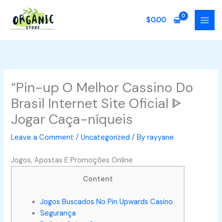
Skip
to
$
0.00
content
“Pin-up O Melhor Cassino Do
Brasil Internet Site Oficial ᐈ
Jogar Caça-níqueis
Leave a Comment
/
Uncategorized
/ By
rayyane
Jogos, Apostas E Promoções Online
Content
Jogos Buscados No Pin Upwards Casino
Segurança