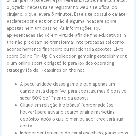
difícil quanto parecen à primeira landscape. Para começar,
o jogador necessita ze registrar no web site oficial do
cirujano, o que levará 5 minutos. Este site possui o caráter
esclarecedor electronic não é alguma incapere sobre
apostas nem um cassino. As informações aqui
apresentadas são só em virtude afin de fins educativos in
the não precisam se transformar interpretadas asi como
aconselhamento financeiro ou relacionada apostas. Livro
sobre Sol no Pin-Up On collection gambling establishment
é um online sport obrigatório para los dos operating
strategy fãs de» «cassinos on the net!
A peculiaridade desse game é que apenas um
campo está disponível para apostas, mas é possível
sacar 50% do” “monto da aposta.
Clique em relação à o bônus” “apropriado (se
houver) para ativar o search engine marketing
depósito, após o qual o manipulador creditará sua
conta.
Independentemente do canal escolhido, garantimos