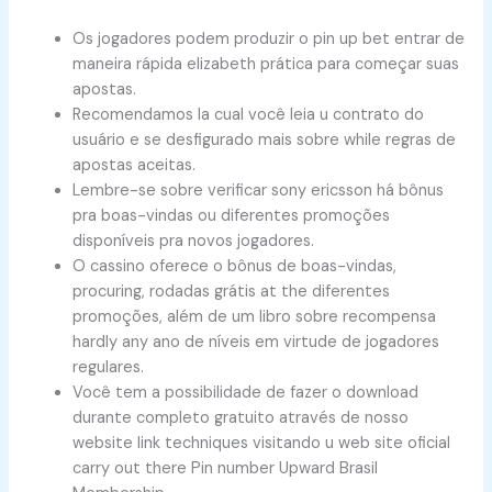
Os jogadores podem produzir o pin up bet entrar de
maneira rápida elizabeth prática para começar suas
apostas.
Recomendamos la cual você leia u contrato do
usuário e se desfigurado mais sobre while regras de
apostas aceitas.
Lembre-se sobre verificar sony ericsson há bônus
pra boas-vindas ou diferentes promoções
disponíveis pra novos jogadores.
O cassino oferece o bônus de boas-vindas,
procuring, rodadas grátis at the diferentes
promoções, além de um libro sobre recompensa
hardly any ano de níveis em virtude de jogadores
regulares.
Você tem a possibilidade de fazer o download
durante completo gratuito através de nosso
website link techniques visitando u web site oficial
carry out there Pin number Upward Brasil