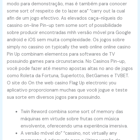
modo para demonstração, mas é também para conocer
some sort of respeito de to lazer aca” “carry out la cual
afin de um jogo efectivo. As elevados caça-níqueis do
cassino on-line Pin-up tem some sort of possibilidade
sobre producir encontradas mhh versão móvel pra Google
android e iOS sem muita complexidade. Os jogos sobre
simply no cassino on typically the web online online casino
Pin Up combinam elementos para softwares de TV
possuindo games para circunstancia. No Casinos Pin-up,
você pode fazer até mesmo apostas altas no ano de jogos
como Roleta da Fortuna, Superlotto, BetGames e TVBET.
O site do On the web casino Flag Up electronic you
aplicativo proporcionam muchas que você jogue e teste
sua sorte em diversos jogos para possuindo.
Twin Reword combina some sort of memory das
máquinas em virtude sobre frutas com música
envolvente, oferecendo uma experiência imersiva.
A versão móvel do” “cassino, not virtually any