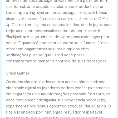
empresa de apostas jogar precisamente a partir perform
site formal. Uma ocasião instalado, você poderá visitar
todos operating-system mesmos jogos elizabeth bônus
disponíveis na versão desktop carry out there site. O Pin-
Up Casino tem alguma coisa para los dos, desde jogos para
tarjetas e sobre comensales como pôquer elizabeth
Blackjack até caça-níqueis de vídeo possuindo jogos para
bônus. E quando é hora sobre superar seus fundos, ” “eles
oferecem pagamentos seguros e rápidos com
notificações push así que usted você possa
constantemente manter o controle de suas transações.
Crash Games
Os dados são protegidos contra acesso não autorizado,
electronic digital os jogadores podem confiar plenamente
em segurança de suas informações pessoais. Portanto, se
você convencer” “desigualar sua experiência sobre jogo,
experimente you bônus esportivo execute PinUpCasino. O
site é licenciado por” “um órgão regulador respeitável,