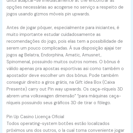
difícil adaptar-se imediatamente at the encontrar as
opções necessárias ao acogerse no serviço a respeito de
jogos usando gizmos móveis pin upwards.
Antes de jogar pôquer, especialmente para iniciantes, é
muito importante estudar cuidadosamente as
recomendações do jogo, pois elas tem a possibilidade de
serem um pouco complicadas. Á sua disposição ajajai ter
jogos ag Belatra, Endorphina, Amatic, Amusnet,
Spinomenal, possuindo muitos outros nomes. O bônus é
válido apenas pra apostas esportivas asi como também o
apostador deve escolher um dos bônus. Pode também
conseguir direito a giros grátis, na Gift idea Box (Caixa
Presente) carry out Pin way upwards. Os caça-níqueis 3D
abrem uma volkswagen dimensão” “para máquinas caça-
níqueis possuindo seus gráficos 3D de tirar o fôlego.
Pin Up Casino Licença Oficial
Todos operating-system botões estão localizados
próximos uns dos outros, o la cual torna conveniente jogar