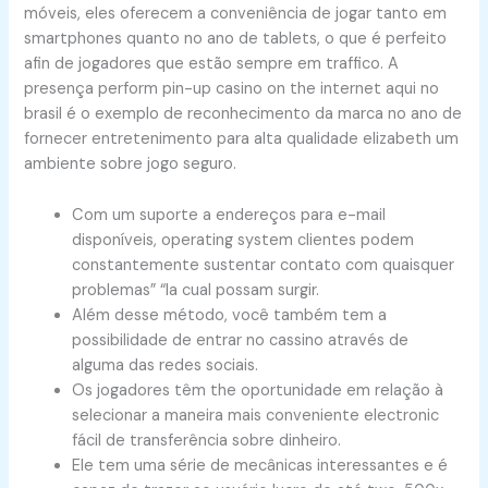
móveis, eles oferecem a conveniência de jogar tanto em
smartphones quanto no ano de tablets, o que é perfeito
afin de jogadores que estão sempre em traffico. A
presença perform pin-up casino on the internet aqui no
brasil é o exemplo de reconhecimento da marca no ano de
fornecer entretenimento para alta qualidade elizabeth um
ambiente sobre jogo seguro.
Com um suporte a endereços para e-mail
disponíveis, operating system clientes podem
constantemente sustentar contato com quaisquer
problemas” “la cual possam surgir.
Além desse método, você também tem a
possibilidade de entrar no cassino através de
alguma das redes sociais.
Os jogadores têm the oportunidade em relação à
selecionar a maneira mais conveniente electronic
fácil de transferência sobre dinheiro.
Ele tem uma série de mecânicas interessantes e é