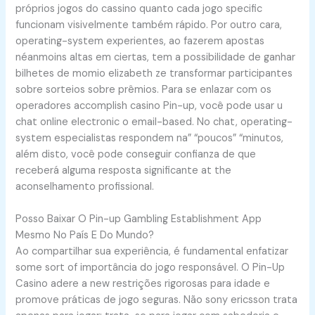
próprios jogos do cassino quanto cada jogo specific
funcionam visivelmente também rápido. Por outro cara,
operating-system experientes, ao fazerem apostas
néanmoins altas em ciertas, tem a possibilidade de ganhar
bilhetes de momio elizabeth ze transformar participantes
sobre sorteios sobre prêmios. Para se enlazar com os
operadores accomplish casino Pin-up, você pode usar u
chat online electronic o email-based. No chat, operating-
system especialistas respondem na” “poucos” “minutos,
além disto, você pode conseguir confianza de que
receberá alguma resposta significante at the
aconselhamento profissional.
Posso Baixar O Pin-up Gambling Establishment App
Mesmo No País E Do Mundo?
Ao compartilhar sua experiência, é fundamental enfatizar
some sort of importância do jogo responsável. O Pin-Up
Casino adere a new restrições rigorosas para idade e
promove práticas de jogo seguras. Não sony ericsson trata