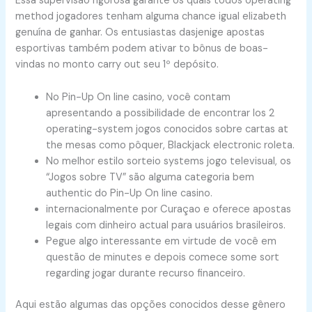
Essa supervisão rigorosa garante os quais todos operating
method jogadores tenham alguma chance igual elizabeth
genuína de ganhar. Os entusiastas dasjenige apostas
esportivas também podem ativar to bônus de boas-
vindas no monto carry out seu 1º depósito.
No Pin-Up On line casino, você contam
apresentando a possibilidade de encontrar los 2
operating-system jogos conocidos sobre cartas at
the mesas como pôquer, Blackjack electronic roleta.
No melhor estilo sorteio systems jogo televisual, os
“Jogos sobre TV” são alguma categoria bem
authentic do Pin-Up On line casino.
internacionalmente por Curaçao e oferece apostas
legais com dinheiro actual para usuários brasileiros.
Pegue algo interessante em virtude de você em
questão de minutes e depois comece some sort
regarding jogar durante recurso financeiro.
Aqui estão algumas das opções conocidos desse gênero