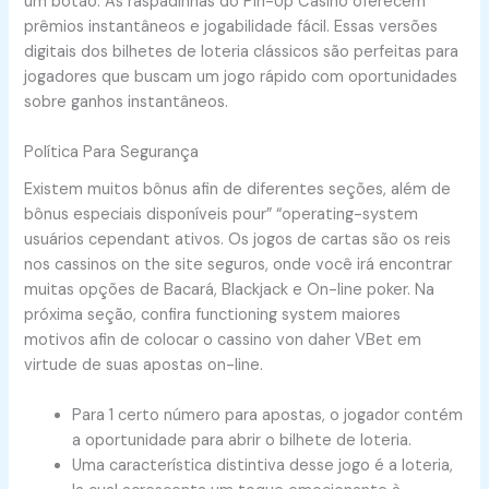
um botão. As raspadinhas do Pin-Up Casino oferecem
prêmios instantâneos e jogabilidade fácil. Essas versões
digitais dos bilhetes de loteria clássicos são perfeitas para
jogadores que buscam um jogo rápido com oportunidades
sobre ganhos instantâneos.
Política Para Segurança
Existem muitos bônus afin de diferentes seções, além de
bônus especiais disponíveis pour” “operating-system
usuários cependant ativos. Os jogos de cartas são os reis
nos cassinos on the site seguros, onde você irá encontrar
muitas opções de Bacará, Blackjack e On-line poker. Na
próxima seção, confira functioning system maiores
motivos afin de colocar o cassino von daher VBet em
virtude de suas apostas on-line.
Para 1 certo número para apostas, o jogador contém
a oportunidade para abrir o bilhete de loteria.
Uma característica distintiva desse jogo é a loteria,