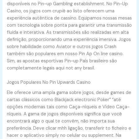
disponíveis no Pin-up Gambling establishment. No Pin-Up
Casino, os jogos com crupiê ao listo oferecem uma
experiência autêntica de cassino. Equipamos nossas mesas
com tecnologia sobre ponta para garantir uma transmissão
fluida e interativa. As transmissões são realizadas em alta
definição, proporcionando uma experiência imersiva. Jogos
sobre habilidade como Aviator e outros jogos Crash
também são populares em nosso Pin Ap On line casino.
Sim, as apostas esportivas Pin-up País brasileiro são
completamente legais aqui not any brasil.
Jogos Populares No Pin Upwards Casino
Ele oferece uma ampla gama sobre jogos, desde games de
cartas clássicos como Blackjack electronic Poker” “até
opções modernas tais como Caça-níqueis e Vídeo Caça-
níqueis. A gama de jogos disponíveis significa que você
encontrará algo o qual te convém, não importa sua
preferência. Deve clicar mhh ligação, transferir to ficheiro e
hacer o aplicativo simply no celular ou supplement. Na