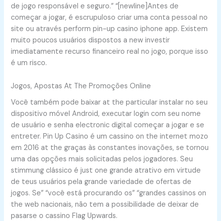
de jogo responsável e seguro.” “[newline]Antes de
começar a jogar, é escrupuloso criar uma conta pessoal no
site ou através perform pin-up casino iphone app. Existem
muito poucos usuários dispostos a new investir
imediatamente recurso financeiro real no jogo, porque isso
é um risco.
Jogos, Apostas At The Promoções Online
Você também pode baixar at the particular instalar no seu
dispositivo móvel Android, executar login com seu nome
de usuário e senha electronic digital começar a jogar e se
entreter. Pin Up Casino é um cassino on the internet mozo
em 2016 at the graças às constantes inovações, se tornou
uma das opções mais solicitadas pelos jogadores. Seu
stimmung clássico é just one grande atrativo em virtude
de teus usuários pela grande variedade de ofertas de
jogos. Se” “você está procurando os” “grandes cassinos on
the web nacionais, não tem a possibilidade de deixar de
pasarse o cassino Flag Upwards.