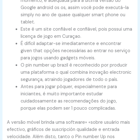
momento, é adequada para a última versão do
Google android os os, assim você pode executá-la
simply no ano de quase qualquer smart phone ou
tablet.
Este é um site confiável e confiável, pois possui uma
licença de jogo em Curaçao.
É difícil adaptar-se imediatamente e encontrar
given that opções necessárias ao entrar no serviço
para jogos usando gadgets móveis.
O pin number up brazil é reconhecido por producir
uma plataforma o qual combina inovação electronic
segurança, atraindo jogadores de todo o país.
Antes para jogar pôquer, especialmente para
iniciantes, é muito importante estudar
cuidadosamente as recomendações do jogo,
porque elas podem ser 1 pouco complicadas.
A versão móvel brinda uma software» «sobre usuário mais
efectivo, gráficos de suscripción qualidade e entrada
velocidade. Além disto, tanto o Pin number Up nos