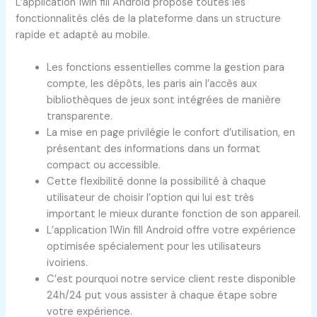
L’application 1win fill Android propose toutes les
fonctionnalités clés de la plateforme dans un structure
rapide et adapté au mobile.
Les fonctions essentielles comme la gestion para
compte, les dépôts, les paris ain l’accès aux
bibliothèques de jeux sont intégrées de manière
transparente.
La mise en page privilégie le confort d’utilisation, en
présentant des informations dans un format
compact ou accessible.
Cette flexibilité donne la possibilité à chaque
utilisateur de choisir l’option qui lui est très
important le mieux durante fonction de son appareil.
L’application 1Win fill Android offre votre expérience
optimisée spécialement pour les utilisateurs
ivoiriens.
C’est pourquoi notre service client reste disponible
24h/24 put vous assister à chaque étape sobre
votre expérience.