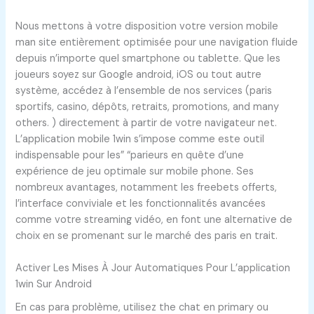
Nous mettons à votre disposition votre version mobile
man site entièrement optimisée pour une navigation fluide
depuis n’importe quel smartphone ou tablette. Que les
joueurs soyez sur Google android, iOS ou tout autre
système, accédez à l’ensemble de nos services (paris
sportifs, casino, dépôts, retraits, promotions, and many
others. ) directement à partir de votre navigateur net.
L’application mobile 1win s’impose comme este outil
indispensable pour les” “parieurs en quête d’une
expérience de jeu optimale sur mobile phone. Ses
nombreux avantages, notamment les freebets offerts,
l’interface conviviale et les fonctionnalités avancées
comme votre streaming vidéo, en font une alternative de
choix en se promenant sur le marché des paris en trait.
Activer Les Mises À Jour Automatiques Pour L’application
1win Sur Android
En cas para problème, utilisez the chat en primary ou