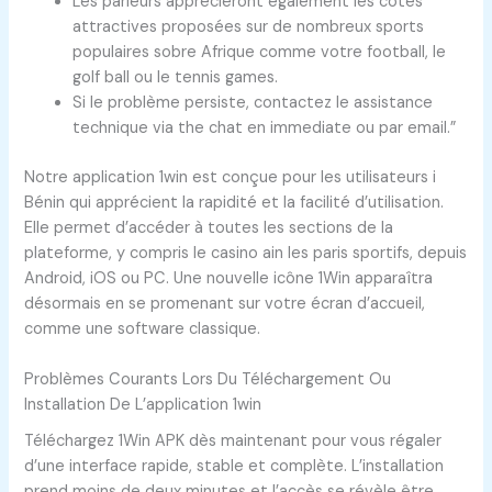
Les parieurs apprécieront également les cotes
attractives proposées sur de nombreux sports
populaires sobre Afrique comme votre football, le
golf ball ou le tennis games.
Si le problème persiste, contactez le assistance
technique via the chat en immediate ou par email.”
Notre application 1win est conçue pour les utilisateurs i
Bénin qui apprécient la rapidité et la facilité d’utilisation.
Elle permet d’accéder à toutes les sections de la
plateforme, y compris le casino ain les paris sportifs, depuis
Android, iOS ou PC. Une nouvelle icône 1Win apparaîtra
désormais en se promenant sur votre écran d’accueil,
comme une software classique.
Problèmes Courants Lors Du Téléchargement Ou
Installation De L’application 1win
Téléchargez 1Win APK dès maintenant pour vous régaler
d’une interface rapide, stable et complète. L’installation
prend moins de deux minutes et l’accès se révèle être