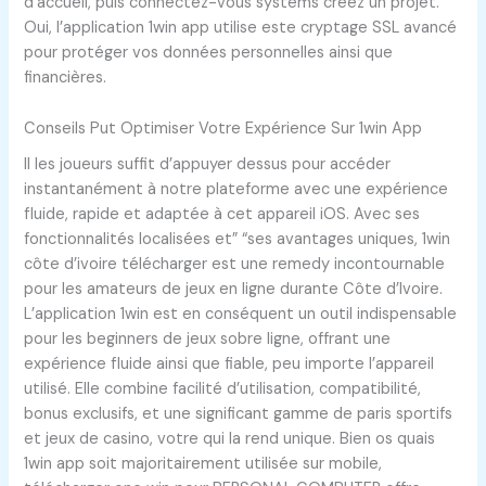
d’accueil, puis connectez-vous systems créez un projet.
Oui, l’application 1win app utilise este cryptage SSL avancé
pour protéger vos données personnelles ainsi que
financières.
Conseils Put Optimiser Votre Expérience Sur 1win App
Il les joueurs suffit d’appuyer dessus pour accéder
instantanément à notre plateforme avec une expérience
fluide, rapide et adaptée à cet appareil iOS. Avec ses
fonctionnalités localisées et” “ses avantages uniques, 1win
côte d’ivoire télécharger est une remedy incontournable
pour les amateurs de jeux en ligne durante Côte d’Ivoire.
L’application 1win est en conséquent un outil indispensable
pour les beginners de jeux sobre ligne, offrant une
expérience fluide ainsi que fiable, peu importe l’appareil
utilisé. Elle combine facilité d’utilisation, compatibilité,
bonus exclusifs, et une significant gamme de paris sportifs
et jeux de casino, votre qui la rend unique. Bien os quais
1win app soit majoritairement utilisée sur mobile,