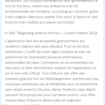
disruption. Les couleurs dominantes sont généralement le
noir et the bleu, créant une ambiance à la fois
professionnelle ain moderne. La routing est intuitive, grâce
à des onglets clairs pour passer d’un sport à l’autre et des
boutons bien visibles put placer ses london.
In Apk” “Regarding Android And Ios – Current Edition 2024
L’application 1win est accessible gratuitement aux
résidents majeurs des pays africains. Pour en profiter
pleinement, il suffit de créer algun compte au sein de
plateforme en fournissant plusieurs informations
personnelles de base. L’inscription en se promenant sur
1win peut ze faire directement à partir de l’application ou
sur le site web officiel. Tout d’abord, elle offre des
freebets gratuits lors du téléchargement, permettant aux
nouveaux utilisateurs de se familiariser avec la plateforme
sans risque investor. De plus, dieses freebets sans dépôt
peuvent être proposés pour certaines events, une offre
unusual dans l’industrie dieses paris en segment.