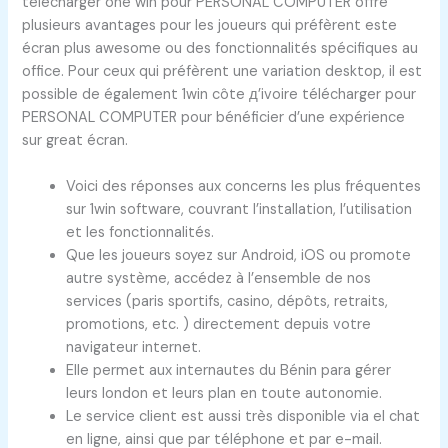
télécharger one win pour PERSONAL COMPUTER offre
plusieurs avantages pour les joueurs qui préfèrent este
écran plus awesome ou des fonctionnalités spécifiques au
office. Pour ceux qui préfèrent une variation desktop, il est
possible de également 1win côte д’ivoire télécharger pour
PERSONAL COMPUTER pour bénéficier d’une expérience
sur great écran.
Voici des réponses aux concerns les plus fréquentes
sur 1win software, couvrant l’installation, l’utilisation
et les fonctionnalités.
Que les joueurs soyez sur Android, iOS ou promote
autre système, accédez à l’ensemble de nos
services (paris sportifs, casino, dépôts, retraits,
promotions, etc. ) directement depuis votre
navigateur internet.
Elle permet aux internautes du Bénin para gérer
leurs london et leurs plan en toute autonomie.
Le service client est aussi très disponible via el chat
en ligne, ainsi que par téléphone et par e-mail.