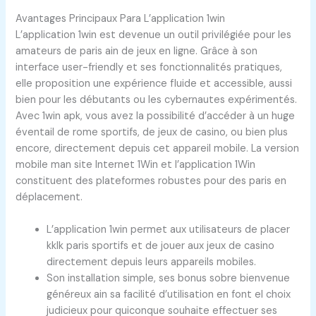
Avantages Principaux Para L’application 1win
L’application 1win est devenue un outil privilégiée pour les
amateurs de paris ain de jeux en ligne. Grâce à son
interface user-friendly et ses fonctionnalités pratiques,
elle proposition une expérience fluide et accessible, aussi
bien pour les débutants ou les cybernautes expérimentés.
Avec 1win apk, vous avez la possibilité d’accéder à un huge
éventail de rome sportifs, de jeux de casino, ou bien plus
encore, directement depuis cet appareil mobile. La version
mobile man site Internet 1Win et l’application 1Win
constituent des plateformes robustes pour des paris en
déplacement.
L’application 1win permet aux utilisateurs de placer
kklk paris sportifs et de jouer aux jeux de casino
directement depuis leurs appareils mobiles.
Son installation simple, ses bonus sobre bienvenue
généreux ain sa facilité d’utilisation en font el choix
judicieux pour quiconque souhaite effectuer ses