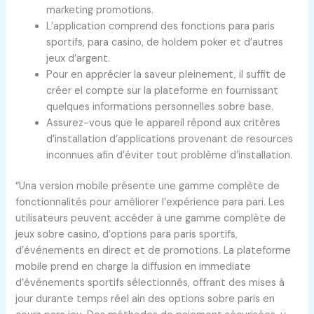
marketing promotions.
L’application comprend des fonctions para paris
sportifs, para casino, de holdem poker et d’autres
jeux d’argent.
Pour en apprécier la saveur pleinement, il suffit de
créer el compte sur la plateforme en fournissant
quelques informations personnelles sobre base.
Assurez-vous que le appareil répond aux critères
d’installation d’applications provenant de resources
inconnues afin d’éviter tout problème d’installation.
“Una version mobile présente une gamme complète de
fonctionnalités pour améliorer l’expérience para pari. Les
utilisateurs peuvent accéder à une gamme complète de
jeux sobre casino, d’options para paris sportifs,
d’événements en direct et de promotions. La plateforme
mobile prend en charge la diffusion en immediate
d’événements sportifs sélectionnés, offrant des mises à
jour durante temps réel ain des options sobre paris en