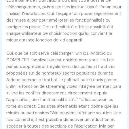
votre barre de notifications ou dans votre dossier de
téléchargements, puis suivez les instructions à l’écran pour
finaliser l’installation. Oui, l’équipe 1win publie régulièrement
des mises à jour pour améliorer les fonctionnalités ou
corriger les pests. Cette flexibilité offre la possibilité à
chaque utilisateur de choisir l’option qui lui convient le
mieux durante fonction de kid appareil.
Oui, que ce soit serve télécharger 1win ios, Android ou
COMPUTER, l’application est entièrement gratuite. Les
parieurs apprécieront également des cotes attractives
proposées sur de nombreux sports populaires durante
Afrique comme le football, le golf ball ou le tennis games.
Enfin, la fonction de streaming vidéo intégrée permet para
suivre les conflits directement directement depuis
l’application, une fonctionnalité très” “efficace pour les
rome en direct. Des sites alternatifs etant donné que les
miroirs ou partenaires 1Win peuvent offrir une solution. Une
fois connecté, il est possible de activer un réduction et
accéder à toutes des sections de l’application 1win pari