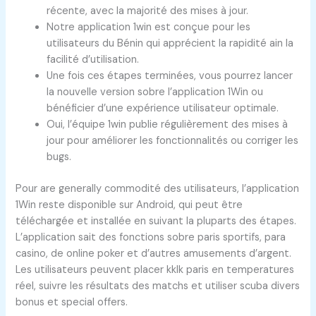
récente, avec la majorité des mises à jour.
Notre application 1win est conçue pour les
utilisateurs du Bénin qui apprécient la rapidité ain la
facilité d’utilisation.
Une fois ces étapes terminées, vous pourrez lancer
la nouvelle version sobre l’application 1Win ou
bénéficier d’une expérience utilisateur optimale.
Oui, l’équipe 1win publie régulièrement des mises à
jour pour améliorer les fonctionnalités ou corriger les
bugs.
Pour are generally commodité des utilisateurs, l’application
1Win reste disponible sur Android, qui peut être
téléchargée et installée en suivant la pluparts des étapes.
L’application sait des fonctions sobre paris sportifs, para
casino, de online poker et d’autres amusements d’argent.
Les utilisateurs peuvent placer kklk paris en temperatures
réel, suivre les résultats des matchs et utiliser scuba divers
bonus et special offers.