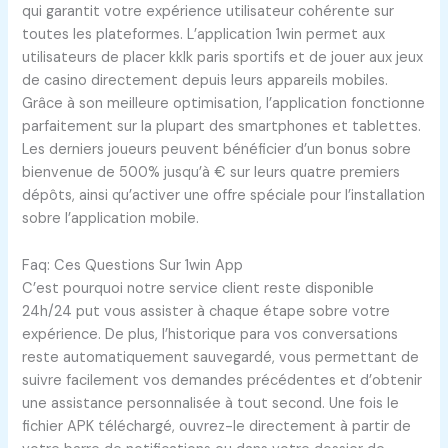
qui garantit votre expérience utilisateur cohérente sur
toutes les plateformes. L’application 1win permet aux
utilisateurs de placer kklk paris sportifs et de jouer aux jeux
de casino directement depuis leurs appareils mobiles.
Grâce à son meilleure optimisation, l’application fonctionne
parfaitement sur la plupart des smartphones et tablettes.
Les derniers joueurs peuvent bénéficier d’un bonus sobre
bienvenue de 500% jusqu’à € sur leurs quatre premiers
dépôts, ainsi qu’activer une offre spéciale pour l’installation
sobre l’application mobile.
Faq: Ces Questions Sur 1win App
C’est pourquoi notre service client reste disponible
24h/24 put vous assister à chaque étape sobre votre
expérience. De plus, l’historique para vos conversations
reste automatiquement sauvegardé, vous permettant de
suivre facilement vos demandes précédentes et d’obtenir
une assistance personnalisée à tout second. Une fois le
fichier APK téléchargé, ouvrez-le directement à partir de