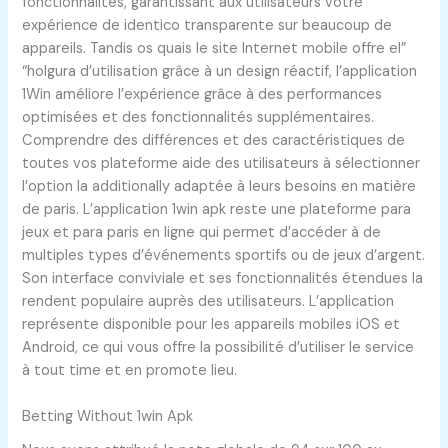
fonctionnalités, garantissant aux utilisateurs votre
expérience de identico transparente sur beaucoup de
appareils. Tandis os quais le site Internet mobile offre el”
“holgura d’utilisation grâce à un design réactif, l’application
1Win améliore l’expérience grâce à des performances
optimisées et des fonctionnalités supplémentaires.
Comprendre des différences et des caractéristiques de
toutes vos plateforme aide des utilisateurs à sélectionner
l’option la additionally adaptée à leurs besoins en matière
de paris. L’application 1win apk reste une plateforme para
jeux et para paris en ligne qui permet d’accéder à de
multiples types d’événements sportifs ou de jeux d’argent.
Son interface conviviale et ses fonctionnalités étendues la
rendent populaire auprès des utilisateurs. L’application
représente disponible pour les appareils mobiles iOS et
Android, ce qui vous offre la possibilité d’utiliser le service
à tout time et en promote lieu.
Betting Without 1win Apk