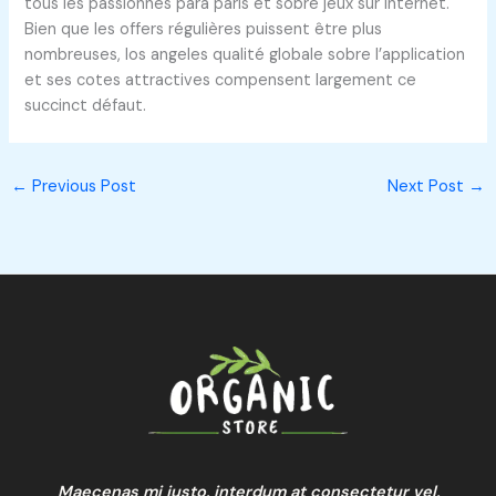
tous les passionnés para paris et sobre jeux sur internet.
Bien que les offers régulières puissent être plus
nombreuses, los angeles qualité globale sobre l’application
et ses cotes attractives compensent largement ce
succinct défaut.
←
Previous Post
Next Post
→
Maecenas mi justo, interdum at consectetur vel,