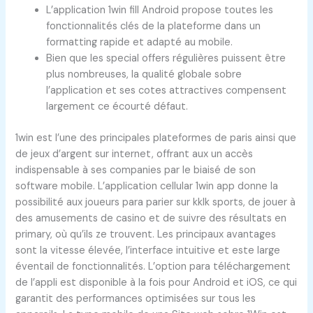
L’application 1win fill Android propose toutes les
fonctionnalités clés de la plateforme dans un
formatting rapide et adapté au mobile.
Bien que les special offers régulières puissent être
plus nombreuses, la qualité globale sobre
l’application et ses cotes attractives compensent
largement ce écourté défaut.
1win est l’une des principales plateformes de paris ainsi que
de jeux d’argent sur internet, offrant aux un accès
indispensable à ses companies par le biaisé de son
software mobile. L’application cellular 1win app donne la
possibilité aux joueurs para parier sur kklk sports, de jouer à
des amusements de casino et de suivre des résultats en
primary, où qu’ils ze trouvent. Les principaux avantages
sont la vitesse élevée, l’interface intuitive et este large
éventail de fonctionnalités. L’option para téléchargement
de l’appli est disponible à la fois pour Android et iOS, ce qui
garantit des performances optimisées sur tous les