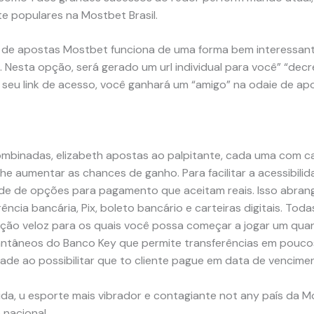
e populares na Mostbet Brasil.
e de apostas Mostbet funciona de uma forma bem interessant
. Nesta opção, será gerado um url individual para você” “dec
 seu link de acesso, você ganhará um “amigo” na odaie de apo
ombinadas, elizabeth apostas ao palpitante, cada uma com c
the aumentar as chances de ganho. Para facilitar a acessibilid
e de opções para pagamento que aceitam reais. Isso abrang
rência bancária, Pix, boleto bancário e carteiras digitais. To
ção veloz para os quais você possa começar a jogar um quan
tantâneos do Banco Key que permite transferências em pouco
ade ao possibilitar que to cliente pague em data de vencimen
da, u esporte mais vibrador e contagiante not any país da Mo
 nacional.