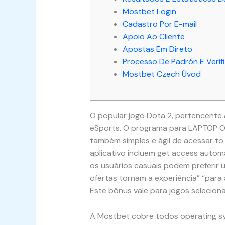
Mostbet Login
Cadastro Por E-mail
Apoio Ao Cliente
Apostas Em Direto
Processo De Padrón E Verif
Mostbet Czech Úvod
O popular jogo Dota 2, pertencente a
eSports. O programa para LAPTOP O
também simples e ágil de acessar to
aplicativo incluem get access autom
os usuários casuais podem preferir 
ofertas tornam a experiência” “par
Este bônus vale para jogos selecio
A Mostbet cobre todos operating s