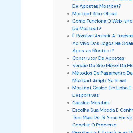
De Apostas Mostbet?
Mostbet Sítio Oficial
Como Funciona O Web-site O
Da Mostbet?
É Possível Assistir A Transm
Ao Vivo Dos Jogos Na Odai
Apostas Mostbet?
Construtor De Apostas
Versão Do Site Móvel Da M
Métodos De Pagamento Da
Mostbet Simply No Brasil
Mostbet Casino Em Linha E
Desportivas
Cassino Mostbet
Escolha Sua Moeda E Confi
Tem Mais De 18 Anos Em Vi
Concluir O Processo
Resultados E Estatísticas D