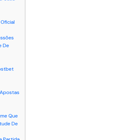
ficial
issões
e De
ostbet
 Apostas
rme Que
rtude De
a Partida