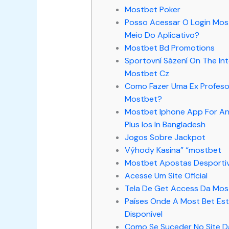
Mostbet Poker
Posso Acessar O Login Mos
Meio Do Aplicativo?
Mostbet Bd Promotions
Sportovní Sázení On The In
Mostbet Cz
Como Fazer Uma Ex Profeso
Mostbet?
Mostbet Iphone App For An
Plus Ios In Bangladesh
Jogos Sobre Jackpot
Výhody Kasina” “mostbet
Mostbet Apostas Desporti
Acesse Um Site Oficial
Tela De Get Access Da Mos
Países Onde A Most Bet Es
Disponível
Como Se Suceder No Site D