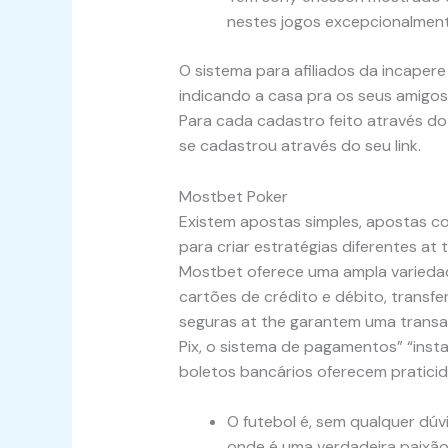
nestes jogos excepcionalment
O sistema para afiliados da incaper
indicando a casa pra os seus amigos
Para cada cadastro feito através do
se cadastrou através do seu link.
Mostbet Poker
Existem apostas simples, apostas c
para criar estratégias diferentes at 
Mostbet oferece uma ampla variedad
cartões de crédito e débito, transfe
seguras at the garantem uma transa
Pix, o sistema de pagamentos” “ins
boletos bancários oferecem praticid
O futebol é, sem qualquer dúvi
onde é uma verdadeira paixão