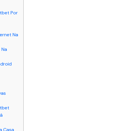
tbet Por
ternet Na
 Na
droid
vas
tbet
tá
a Casa