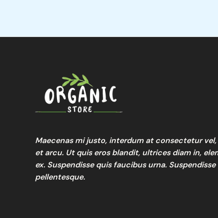
Maecenas mi justo, interdum at consectetur vel, 
et arcu. Ut quis eros blandit, ultrices diam in, e
ex. Suspendisse quis faucibus urna. Suspendisse
pellentesque.