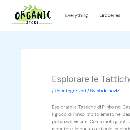
Skip
to
Everything
Groceries
content
Esplorare le Tattich
/
Uncategorized
/ By
abdelaaziz
Esplorare le Tattiche di Plinko nei Cas
Il gioco di Plinko, molto amato nei c
potenziali vincite. Come molti giochi 
giocatore. In questo articolo, esplori