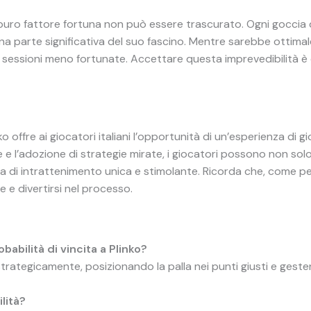
puro fattore fortuna non può essere trascurato. Ogni goccia de
una parte significativa del suo fascino. Mentre sarebbe ottima
sessioni meno fortunate. Accettare questa imprevedibilità è c
nko offre ai giocatori italiani l’opportunità di un’esperienza di 
e l’adozione di strategie mirate, i giocatori possono non solo m
 di intrattenimento unica e stimolante. Ricorda che, come per 
e divertirsi nel processo.
babilità di vincita a Plinko?
strategicamente, posizionando la palla nei punti giusti e gest
ilità?