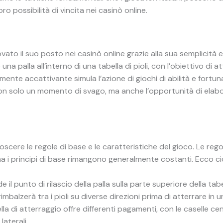
ro possibilità di vincita nei casinò online.
ato il suo posto nei casinò online grazie alla sua semplicità e 
 una palla all’interno di una tabella di pioli, con l’obiettivo di 
ente accattivante simula l’azione di giochi di abilità e fortun
 non solo un momento di svago, ma anche l’opportunità di elab
oscere le regole di base e le caratteristiche del gioco. Le rego
 i principi di base rimangono generalmente costanti. Ecco ci
 il punto di rilascio della palla sulla parte superiore della tabel
rimbalzerà tra i pioli su diverse direzioni prima di atterrare in u
lla di atterraggio offre differenti pagamenti, con le caselle c
laterali.