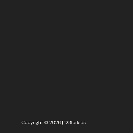
Copyright © 2026 | 123forkids