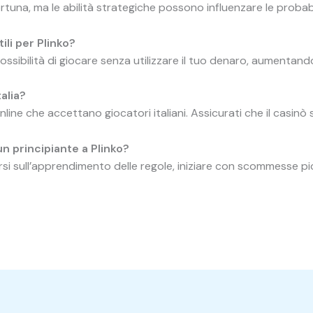
rtuna, ma le abilità strategiche possono influenzare le probabil
ili per Plinko?
ossibilità di giocare senza utilizzare il tuo denaro, aumentando
alia?
 online che accettano giocatori italiani. Assicurati che il casin
un principiante a Plinko?
 sull’apprendimento delle regole, iniziare con scommesse picc