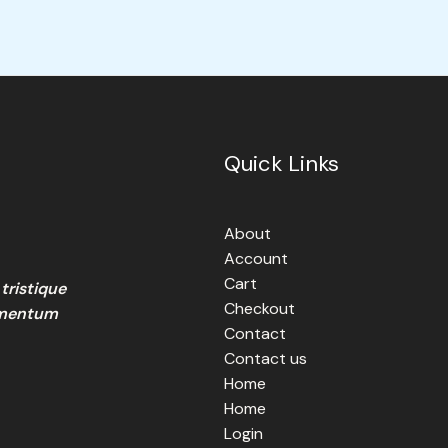
Quick Links
About
Account
Cart
tristique
Checkout
lementum
Contact
Contact us
Home
Home
Login