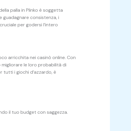
lla palla in Plinko è soggetta
le guadagnare consistenza, i
ruciale per godersi l’intero
gioco arricchita nei casinò online. Con
igliorare le loro probabilità di
tutti i giochi d’azzardo, è
endo il tuo budget con saggezza.