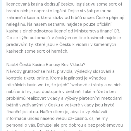
licencovaná kasina dodržují českou legislativu some sort of
hraní v nich je naprosto legální. Dejte si však pozor na
zahraniční kasina, která sázky od hráčů unces Česka přijímají
nelegálně. Na našem seznamu najdete pouze oficiální
kasina s plnohodnotnou licencí od Ministerstva financí ČR.
Co se týče automatů, v českých on-line kasinech najdete
především ty, které jsou v Česku k vidění i v kamenných
kasinech some sort of hernách.
Nabízí Česká Kasina Bonusy Bez Vkladu?
Návody grunzochse hrát, pravidla, výsledky slosování a
kontrola tiketu online. Kromě legálnosti je výhodou
oficiálních kasin we to, že jejich” “webové stránky a na nich
nabízené hry jsou dostupné v češtině. Také můžete bez
problémů realizovat vklady a výběry platebními metodami
běžně využívanými v Česku a veškeré vklady jsou kryté
finanční jistotou. Naším cílem je, abyste vy získávali
informace unces našeho webu cz-casino. cz, ne my
personal o vás. Bohužel ale pro dobrou a bez problémovou