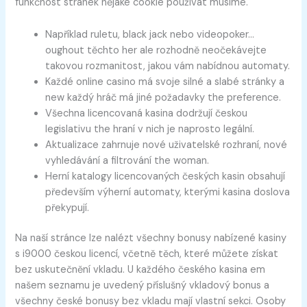
funkčnost stránek nějaké cookie používat musíme.
Například ruletu, black jack nebo videopoker…
oughout těchto her ale rozhodně neočekávejte
takovou rozmanitost, jakou vám nabídnou automaty.
Každé online casino má svoje silné a slabé stránky a
new každý hráč má jiné požadavky the preference.
Všechna licencovaná kasina dodržují českou
legislativu the hraní v nich je naprosto legální.
Aktualizace zahrnuje nové uživatelské rozhraní, nové
vyhledávání a filtrování the woman.
Herní katalogy licencovaných českých kasin obsahují
především výherní automaty, kterými kasina doslova
překypují.
Na naší stránce lze nalézt všechny bonusy nabízené kasiny
s i9000 českou licencí, včetně těch, které můžete získat
bez uskutečnění vkladu. U každého českého kasina em
našem seznamu je uvedený příslušný vkladový bonus a
všechny české bonusy bez vkladu mají vlastní sekci. Osoby