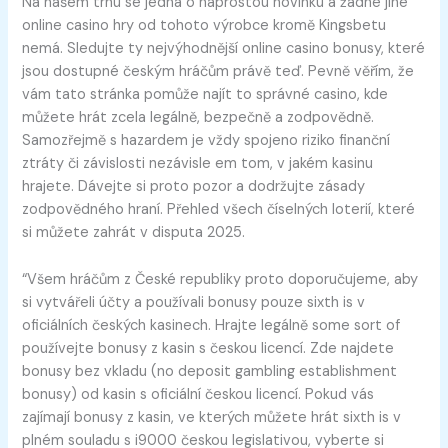
Na našem trhu se jedná o naprostou novinku a žádné jiné
online casino hry od tohoto výrobce kromě Kingsbetu
nemá. Sledujte ty nejvýhodnější online casino bonusy, které
jsou dostupné českým hráčům právě teď. Pevně věřím, že
vám tato stránka pomůže najít to správné casino, kde
můžete hrát zcela legálně, bezpečně a zodpovědně.
Samozřejmě s hazardem je vždy spojeno riziko finanční
ztráty či závislosti nezávisle em tom, v jakém kasinu
hrajete. Dávejte si proto pozor a dodržujte zásady
zodpovědného hraní. Přehled všech číselných loterií, které
si můžete zahrát v disputa 2025.
“Všem hráčům z České republiky proto doporučujeme, aby
si vytvářeli účty a používali bonusy pouze sixth is v
oficiálních českých kasinech. Hrajte legálně some sort of
používejte bonusy z kasin s českou licencí. Zde najdete
bonusy bez vkladu (no deposit gambling establishment
bonusy) od kasin s oficiální českou licencí. Pokud vás
zajímají bonusy z kasin, ve kterých můžete hrát sixth is v
plném souladu s i9000 českou legislativou, vyberte si