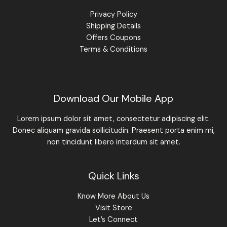
Privacy Policy
Shipping Details
Offers Coupons
Terms & Conditions
Download Our Mobile App
Lorem ipsum dolor sit amet, consectetur adipiscing elit.
Donec aliquam gravida sollicitudin. Praesent porta enim mi,
non tincidunt libero interdum sit amet.
Quick Links
Know More About Us
Visit Store
Let’s Connect