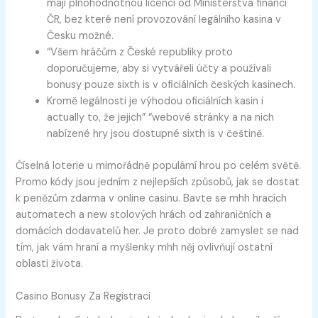
mají plnohodnotnou licenci od Ministerstva financí
ČR, bez které není provozování legálního kasina v
Česku možné.
“Všem hráčům z České republiky proto
doporučujeme, aby si vytvářeli účty a používali
bonusy pouze sixth is v oficiálních českých kasinech.
Kromě legálnosti je výhodou oficiálních kasin i
actually to, že jejich” “webové stránky a na nich
nabízené hry jsou dostupné sixth is v češtině.
Číselná loterie u mimořádně populární hrou po celém světě.
Promo kódy jsou jedním z nejlepších způsobů, jak se dostat
k penězům zdarma v online casinu. Bavte se mhh hracích
automatech a new stolových hrách od zahraničních a
domácích dodavatelů her. Je proto dobré zamyslet se nad
tím, jak vám hraní a myšlenky mhh něj ovlivňují ostatní
oblasti života.
Casino Bonusy Za Registraci