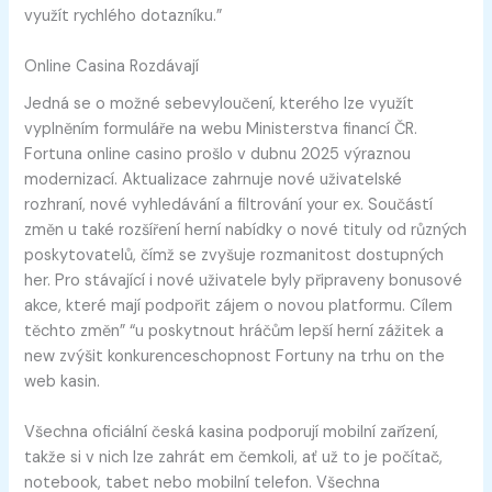
využít rychlého dotazníku.”
Online Casina Rozdávají
Jedná se o možné sebevyloučení, kterého lze využít
vyplněním formuláře na webu Ministerstva financí ČR.
Fortuna online casino prošlo v dubnu 2025 výraznou
modernizací. Aktualizace zahrnuje nové uživatelské
rozhraní, nové vyhledávání a filtrování your ex. Součástí
změn u také rozšíření herní nabídky o nové tituly od různých
poskytovatelů, čímž se zvyšuje rozmanitost dostupných
her. Pro stávající i nové uživatele byly připraveny bonusové
akce, které mají podpořit zájem o novou platformu. Cílem
těchto změn” “u poskytnout hráčům lepší herní zážitek a
new zvýšit konkurenceschopnost Fortuny na trhu on the
web kasin.
Všechna oficiální česká kasina podporují mobilní zařízení,
takže si v nich lze zahrát em čemkoli, ať už to je počítač,
notebook, tabet nebo mobilní telefon. Všechna