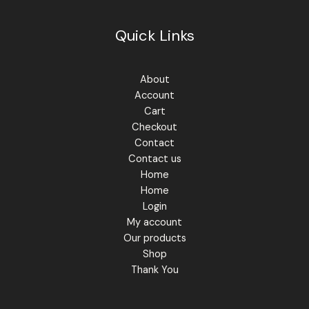
Quick Links
About
Account
Cart
Checkout
Contact
Contact us
Home
Home
Login
My account
Our products
Shop
Thank You