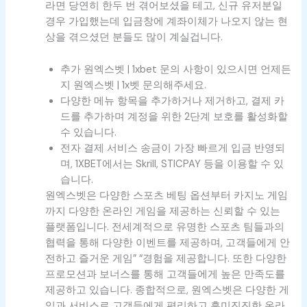
라면 당연히 한두 번 겪어보셨을 테고, 신규 유저분일
경우 가입했는데 입금창에 계좌이체가 나오지 않는 현
상을 겪으셨던 분들도 많이 계실겁니다.
추가 원엑스벳 | 1xbet 문의 사항이 있으시면 언제든
지 원엑스벳 | 1x벳 문의해주세요.
다양한 메뉴 항목을 추가하거나 제거하고, 결제 카
드를 추가하며 계정을 위한 2단계 보호를 활성화할
수 있습니다.
전자 결제 서비스 송금이 가장 빠르게 입금 반영되
며, 1XBET에서는 Skrill, STICPAY 등을 이용할 수 있
습니다.
원엑스벳은 다양한 스포츠 베팅 옵션부터 카지노 게임
까지 다양한 온라인 게임을 제공하는 신뢰할 수 있는
플랫폼입니다. 전세계적으로 유명한 스포츠 팀들과의
협력을 통해 다양한 이벤트를 제공하며, 고객들에게 안
전하고 즐거운 게임” “경험을 제공합니다. 또한 다양한
프로모션과 보너스를 통해 고객들에게 높은 만족도를
제공하고 있습니다. 종합적으로, 원엑스벳은 다양한 게
임과 서비스로 고객들에게 편리하고 흥미진진한 온라