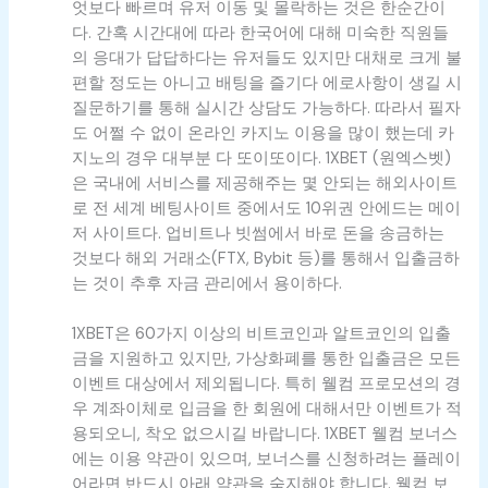
엇보다 빠르며 유저 이동 및 몰락하는 것은 한순간이
다. 간혹 시간대에 따라 한국어에 대해 미숙한 직원들
의 응대가 답답하다는 유저들도 있지만 대채로 크게 불
편할 정도는 아니고 배팅을 즐기다 에로사항이 생길 시
질문하기를 통해 실시간 상담도 가능하다. 따라서 필자
도 어쩔 수 없이 온라인 카지노 이용을 많이 했는데 카
지노의 경우 대부분 다 또이또이다. 1XBET (원엑스벳)
은 국내에 서비스를 제공해주는 몇 안되는 해외사이트
로 전 세계 베팅사이트 중에서도 10위권 안에드는 메이
저 사이트다. 업비트나 빗썸에서 바로 돈을 송금하는
것보다 해외 거래소(FTX, Bybit 등)를 통해서 입출금하
는 것이 추후 자금 관리에서 용이하다.
1XBET은 60가지 이상의 비트코인과 알트코인의 입출
금을 지원하고 있지만, 가상화폐를 통한 입출금은 모든
이벤트 대상에서 제외됩니다. 특히 웰컴 프로모션의 경
우 계좌이체로 입금을 한 회원에 대해서만 이벤트가 적
용되오니, 착오 없으시길 바랍니다. 1XBET 웰컴 보너스
에는 이용 약관이 있으며, 보너스를 신청하려는 플레이
어라면 반드시 아래 약관을 숙지해야 합니다. 웰컴 보