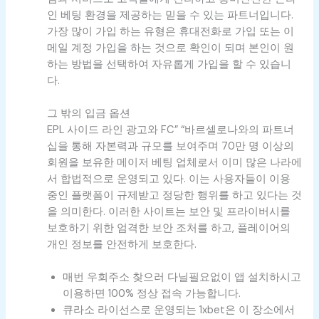
인 베팅 환경을 제공하는 믿을 수 있는 파트너입니다.
가장 많이 가입 하는 유형은 휴대전화로 가입 또는 이
메일 계정 가입을 하는 것으로 확인이 되며 본인이 원
하는 방법을 선택하여 자유롭게 가입을 할 수 있습니
다.
그 밖의 입금 옵션
EPL 사이드 라인 광고와 FC” “바르셀로나와의 파트너
십을 통해 자본력과 규모를 보여주며 70만 명 이상의
회원을 보유한 메이저 베팅 업체로서 이미 많은 나라에
서 합법적으로 운영되고 있다. 이는 사용자들이 이용
중인 플랫폼이 규제받고 정당한 행위를 하고 있다는 것
을 의미한다. 이러한 사이트는 보안 및 프라이버시를
보호하기 위한 엄격한 보안 조처를 하고, 플레이어의
개인 정보를 안전하게 보호한다.
매번 우회주소 찾으러 다닐필요없이 앱 설치하시고
이용하면 100% 정상 접속 가능합니다.
큐라소 라이선스로 운영되는 1xbet은 이 장소에서