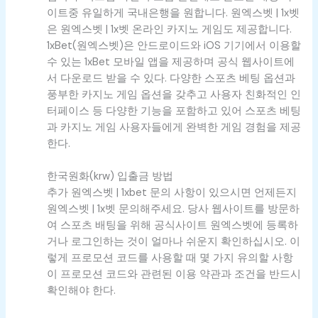
이트중 유일하게 국내은행을 원합니다. 원엑스벳 | 1x벳
은 원엑스벳 | 1x벳 온라인 카지노 게임도 제공합니다.
1xBet(원엑스벳)은 안드로이드와 iOS 기기에서 이용할
수 있는 1xBet 모바일 앱을 제공하며 공식 웹사이트에
서 다운로드 받을 수 있다. 다양한 스포츠 베팅 옵션과
풍부한 카지노 게임 옵션을 갖추고 사용자 친화적인 인
터페이스 등 다양한 기능을 포함하고 있어 스포츠 베팅
과 카지노 게임 사용자들에게 완벽한 게임 경험을 제공
한다.
한국원화(krw) 입출금 방법
추가 원엑스벳 | 1xbet 문의 사항이 있으시면 언제든지
원엑스벳 | 1x벳 문의해주세요. 당사 웹사이트를 방문하
여 스포츠 배팅을 위해 공식사이트 원엑스벳에 등록하
거나 로그인하는 것이 얼마나 쉬운지 확인하십시오. 이
렇게 프로모션 코드를 사용할 때 몇 가지 유의할 사항
이 프로모션 코드와 관련된 이용 약관과 조건을 반드시
확인해야 한다.