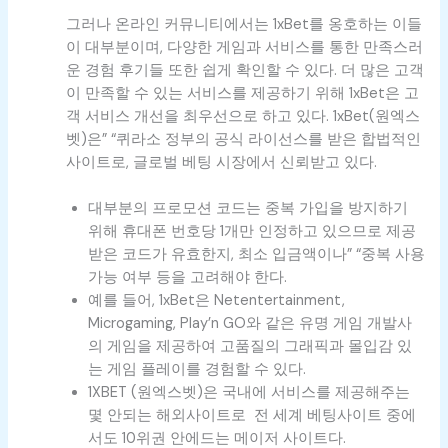
그러나 온라인 커뮤니티에서는 1xBet를 옹호하는 이들
이 대부분이며, 다양한 게임과 서비스를 통한 만족스러
운 경험 후기들 또한 쉽게 확인할 수 있다. 더 많은 고객
이 만족할 수 있는 서비스를 제공하기 위해 1xBet은 고
객 서비스 개선을 최우선으로 하고 있다. 1xBet(원엑스
벳)은” “퀴라소 정부의 공식 라이선스를 받은 합법적인
사이트로, 글로벌 베팅 시장에서 신뢰받고 있다.
대부분의 프로모션 코드는 중복 가입을 방지하기
위해 휴대폰 번호당 1개만 인정하고 있으므로 제공
받은 코드가 유효한지, 최소 입금액이나” “중복 사용
가능 여부 등을 고려해야 한다.
예를 들어, 1xBet은 Netentertainment,
Microgaming, Play’n GO와 같은 유명 게임 개발사
의 게임을 제공하여 고품질의 그래픽과 몰입감 있
는 게임 플레이를 경험할 수 있다.
1XBET (원엑스벳)은 국내에 서비스를 제공해주는
몇 안되는 해외사이트로 전 세계 베팅사이트 중에
서도 10위권 안에드는 메이저 사이트다.