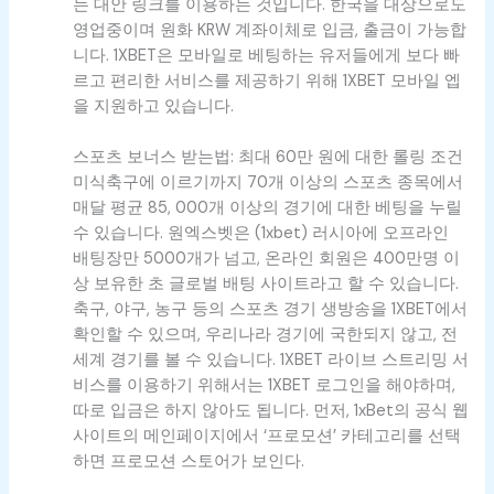
는 대안 링크를 이용하는 것입니다. 한국을 대상으로도
영업중이며 원화 KRW 계좌이체로 입금, 출금이 가능합
니다. 1XBET은 모바일로 베팅하는 유저들에게 보다 빠
르고 편리한 서비스를 제공하기 위해 1XBET 모바일 엡
을 지원하고 있습니다.
스포츠 보너스 받는법: 최대 60만 원에 대한 롤링 조건
미식축구에 이르기까지 70개 이상의 스포츠 종목에서
매달 평균 85, 000개 이상의 경기에 대한 베팅을 누릴
수 있습니다. 원엑스벳은 (1xbet) 러시아에 오프라인
배팅장만 5000개가 넘고, 온라인 회원은 400만명 이
상 보유한 초 글로벌 배팅 사이트라고 할 수 있습니다.
축구, 야구, 농구 등의 스포츠 경기 생방송을 1XBET에서
확인할 수 있으며, 우리나라 경기에 국한되지 않고, 전
세계 경기를 볼 수 있습니다. 1XBET 라이브 스트리밍 서
비스를 이용하기 위해서는 1XBET 로그인을 해야하며,
따로 입금은 하지 않아도 됩니다. 먼저, 1xBet의 공식 웹
사이트의 메인페이지에서 ‘프로모션’ 카테고리를 선택
하면 프로모션 스토어가 보인다.