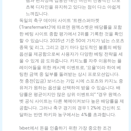
템과 편의성에 집중한 대신 여전히 전통적인 스포
츠북 디자인을 유지하고 있다는 점이 다소 아쉽게
느껴집니다.
독일의 축구 데이터 사이트 ‘트랜스퍼마켓
(Transfermarkt)’에 따르면 원엑스벳은 배당률을 포함
한 베팅 사이트 종합 평가에서 2위를 기록한 것을 확인
할 수 있습니다. 2025년 기준 50여 가지가 넘는 스포츠
종목 및 리그, 그리고 경기 마다 압도적인 볼륨의 베팅
옵션을 제공함으로써 사용자가 다양한 베팅 전략을 세
울 수 있게 끔 도와줍니다. 카지노를 자주 이용하는 플
레이어들을 위한 캐시백 이벤트로, ‘요율’이라 하여 베
팅한 금액 중 일부를 돌려받는 상시 프로모션입니다.
첫 충전(입금) 보너스는 가입 시에 스포츠와 카지노 중
유저가 원하는 옵션을 선택하여 받을 수 있습니다. 배
당률은 평균이지만 많은 상위 이벤트의” “경우 원엑스
벳 공식 사이트는 다른 북메이커보다 높은 배당률을 제
공합니다. 그러나 축구 경기의 경우 1. 2%에 간신히 도
달하는 반면 하키와 농구에서는 4%를 초과합니다.
1xbet에서 돈을 인출하기 위한 가장 중요한 조건