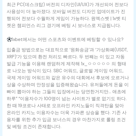
최근 PC(데스크탑) 버전의 디자인(UI/UX)가 개선되어 전보다
사용성이 더 높아졌다. 모바일 버전도 디자인 업데이트가 진
행되어 전보다 수월하게 게임이 가능하다. 원엑스벳 | 1x벳 티
켓은 챔피언스 리그 경기에 베팅 시 보너스로 지급됩니다.
1xbet에서는 어떤 스포츠와 이벤트에 베팅할 수 있나요?
입출금 방법으로는 대표적으로 ‘원화송금’과 ‘가상화폐(USDT,
XRP)’가 있으며 환전 처리도 빠르다. 두 번째는 이 있고 자동
발급 기능을 이용해 랜덤하게 제작해 1x_ㅇㅇㅇㅇㅇ 의 형태
로 나오는 방식이 있다. SBC 어워드, 글로벌 게이밍 어워드,
국제 게이밍 어워드와 같은 유수의 대회에서 후보에 오르거나
상을 수상하며 안정성을 입증해왔습니다. 유저들에게 돈을 이
빠이 뽑아야 하는 그들의 입장에서는 당연한거지만… 애초에
하루” “이용자수가 100명이 넘는 사이트가 별로 없기도 하다.
한 때 19코로나 사태로 오프라인 카지노들이 직격탄을 맞아
온라인 카지노 이용자수는 더욱 가파른 상승을 했다. 기존 사
용자를 위한 추가 입금 보너스의 경우 마찬가지로 롤링 조건
및 베팅 조건이 존재합니다.