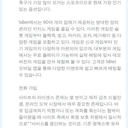
축구가 가장 많이 오가는 스포츠이므로 현재 가장 인기
있는 옵션입니다.
1xBet에서는 90여 개의 업체가 제공하는 방대한 양의
온라인 카지노 게임을 즐길 수 있다. 이러한 게임은 슬
롯 게임부터 블랙잭, 빙고, 바카라, 포커, 메가웨이 등 다
양한 게임을 포함하고 있다. 게임은 신규 게임부터 인
기 게임까지 다양하게 마련되어 있으며, 대부분의 게임
에서는 무료 플레이가 가능하여 실제 베팅에 앞서 데모
버전의 게임을 먼저 체험해 볼 수 있다. 고객은 1xBet
모바일 앱을 통해 다양한 이벤트에 쉽고 빠르게 베팅할
수 있습니다.
전화 가입
사이트의 라이센스 존재는 몇 번이고 재차 강조 드릴만
큼, 온라인 도박 시장에서 매우 중요한 존재입니다. 바
로 입금계좌가 막혔거나 또는 계좌를 묶는다는 협박이
들어왔을 때 사이트 측에서 회원 보호 차원에서 일시적
으로” “서비스를 중단하는 것이죠. 기존 원엑스벳 유저