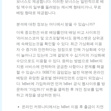
보너스도 제공합니다. 이러한 보너스는 일반적으로 베
팅 액수의 일부를 돌려받는 캐시백 형태이거나, 무료
베팅 형태로 제공됩니다.
분석에 대한 정보는 어디에서 받을 수 있습니까?
더욱 중요한건 바로 배당률인데 배당 비교 사이트인
‘라이브스코어 및 오즈포탈’에서도 원엑스벳은 상위권
에 속해있는것을 확인할 수 있다. 최근 가상화폐 이용
자 수 증가와 안전하다는 장점으로 인해 가상화폐 수단
이 늘어나고 있는데 그에 걸맞게 수 십가지의 가상화폐
수단으로도 이용할 수 있다. 원하는 방법으로 1xBet의
지원 서비스에 연락하여 궁금한 사항이나 문제를 해결
할 수 있습니다. 1XBET의 끊임없는 발전 덕분에 온라인
베팅은 유망한 글로벌 엔터테인먼트 산업이 되었습니
다. 1xBet에 가입하려면 먼저 1xBet 공식 웹사이트를 방
문하여 ‘가입하기’ 버튼을 클릭한 후 개인 정보를 입력
하고 계정을 생성하면 된다.
온라인 커뮤니티에서는 1xBet 이용 후 출금이 지연