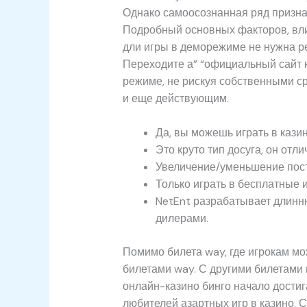
Однако самоосознанная ряд признак
Подробный основных факторов, вли
дли игры в деморежиме не нужна ре
Переходите а” “официальный сайт 
режиме, не рискуя собственными ср
и еще действующим.
Да, вы можешь играть в кази
Это круто тип досуга, он от
Увеличение/уменьшение пос
Только играть в бесплатные и
NetEnt разрабатывает длинню
дилерами.
Помимо билета way, где игрокам мо
билетами way. С другими билетами
онлайн-казино бинго начало достиг
любителей азартных игр в казино.