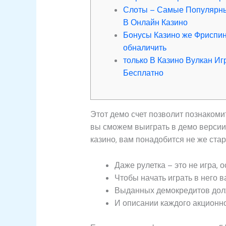
Слоты – Самые Популярн
В Онлайн Казино
Бонусы Казино же Фриспи
обналичить
только В Казино Вулкан Иг
Бесплатно
Этот демо счет позволит познакоми
вы сможем выиграть в демо версии, 
казино, вам понадобится не же ста
Даже рулетка – это не игра, 
Чтобы начать играть в него в
Выданных демокредитов должн
И описании каждого акционн