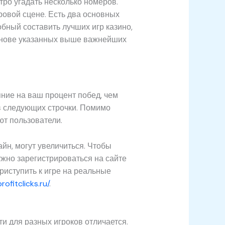
тро угадать несколько номеров.
ровой сцене. Есть два основных
обный составить лучших игр казино,
основе указанных выше важнейших
ние на ваш процент побед, чем
 в следующих строчки. Помимо
ют пользователи.
йн, могут увеличиться. Чтобы
ужно зарегистрироваться на сайте
приступить к игре на реальные
rofitclicks.ru/
.
и для разных игроков отличается.