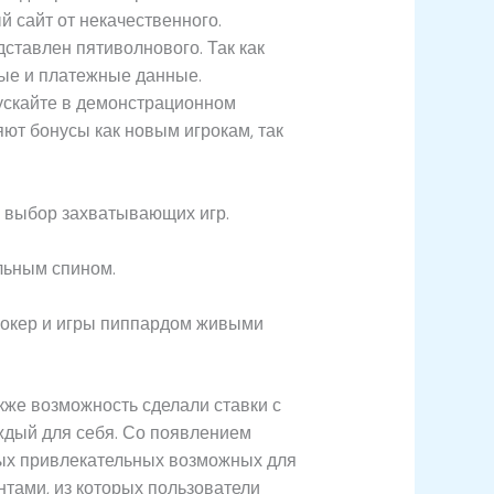
 сайт от некачественного.
ставлен пятиволнового. Так как
ные и платежные данные.
ускайте в демонстрационном
ют бонусы как новым игрокам, так
й выбор захватывающих игр.
льным спином.
опокер и игры пиппардом живыми
кже возможность сделали ставки с
ждый для себя. Со появлением
амых привлекательных возможных для
тами, из которых пользователи