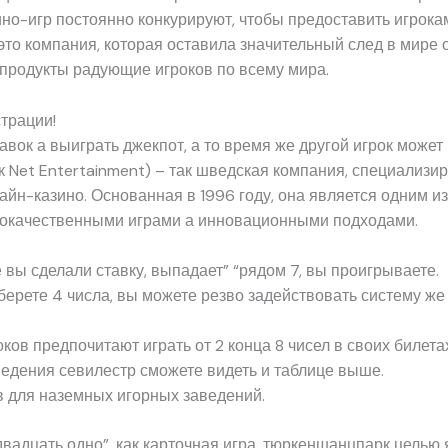
но-игр постоянно конкурируют, чтобы предоставить игрок
 это компания, которая оставила значительный след в мире 
 продукты радующие игроков по всему мира.
трации!
авок а выиграть джекпот, а то время же другой игрок може
ак Net Entertainment) – так шведская компания, специализ
йн-казино. Основанная в 1996 году, она является одним и
кокачественными играми а инновационными подходами.
 вы сделали ставку, выпадает” “рядом 7, вы проигрываете.
ыберете 4 числа, вы можете резво задействовать систему ж
ов предпочитают играть от 2 конца 8 чисел в своих билетах
ведения севилестр сможете видеть и таблице выше.
в для наземных игорных заведений.
“двадцать одно”, как карточная игра, тюркеншанцпарк целью