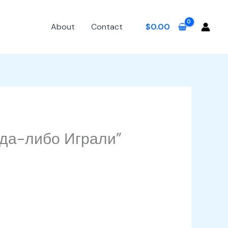
About
Contact
$
0.00
гда-либо Играли”